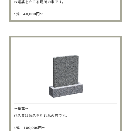
お塔婆を立てる場所の事です。
1式 40,000円～
～墓誌～
戒名又は法名を刻む為の石です。
1式 100,000円～