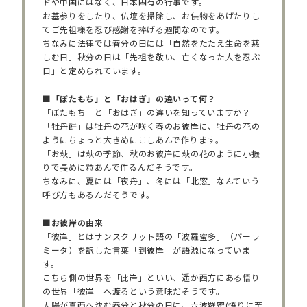
ドや中国にはなく、日本固有の行事です。
お墓参りをしたり、仏壇を掃除し、お供物をあげたりし
てご先祖様を忍び感謝を捧げる週間なのです。
ちなみに法律では春分の日には「自然をたたえ生命を慈
しむ日」秋分の日は「先祖を敬い、亡くなった人を忍ぶ
日」と定められています。
■「ぼたもち」と「おはぎ」の違いって何？
「ぼたもち」と「おはぎ」の違いを知っていますか？
「牡丹餅」は牡丹の花が咲く春のお彼岸に、牡丹の花の
ようにちょっと大きめにこしあんで作ります。
「お萩」は萩の季節、秋のお彼岸に萩の花のように小振
りで長めに粒あんで作るんだそうです。
ちなみに、夏には「夜舟」、冬には「北窓」なんていう
呼び方もあるんだそうです。
■お彼岸の由来
「彼岸」とはサンスクリット語の「波羅蜜多」（パーラ
ミータ）を訳した言葉「到彼岸」が語源になっていま
す。
こちら側の世界を「此岸」といい、遥か西方にある悟り
の世界「彼岸」へ渡るという意味だそうです。
太陽が真西へ沈む春分と秋分の日に、六波羅蜜(悟りに至