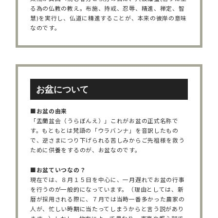
る為の仏教の教え。布施、持戒、忍辱、精進、禅定、智
慧)を実行し、仏道に精進することが、本来の彼岸の意味
なのです。
お盆について
■お盆の由来
「盂蘭盆会（うらぼんえ）」これがお盆の正式名称で
す。もともとは梵語の「ウラバンナ」を音訳したもの
で、逆さまにつり下げられる苦しみからご先祖様を救う
ために供養をするのが、お盆なのです。
■お盆ていつなの？
現在では、８月１５日を中心に、一月遅れでお盆の行事
を行うのが一般的になっています。（理由としては、新
暦が採用される際に、７月では当時一番多かった農家の
人が、忙しい時期に当たってしまうからと言う説があり