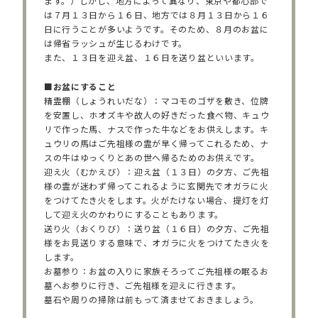
ます。）しかし、地方によって異なり、東京や都心部で
は７月１３日から１６日、地方では８月１３日から１６
日に行うことが多いようです。そのため、８月のお盆に
は帰省ラッシュが生じるわけです。
また、１３日を迎え盆、１６日を送り盆といいます。
■お盆にすること
精霊棚（しょうれいだな）：マコモのゴザを敷き、位牌
を安置し、ホオズキや故人の好きだった食べ物、キュウ
リで作った馬、ナスで作った牛などをお供えします。キ
ュウリの馬はご先祖様の霊が早く帰ってこれるため、ナ
スの牛はゆっくりとあの世へ帰るためのお供えです。
迎え火（むかえび）：迎え盆（１３日）の夕方、ご先祖
様の霊が迷わず帰ってこれるように玄関先でオガラに火
をつけてたき火をします。火がたけない場合、提灯を灯
して迎え火のかわりにすることもあります。
送り火（おくりび）：送り盆（１６日）の夕方、ご先祖
様をお見送りする意味で、オガラに火をつけてたき火を
します。
お墓参り：お盆の入りに家族そろってご先祖様の眠るお
墓へお参りに行き、ご先祖様を迎えに行きます。
墓石や周りの掃除は前もって済ませておきましょう。