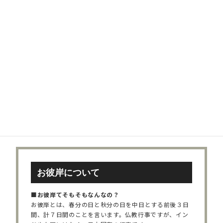
一般的には、お彼岸やお盆がお墓参りをする行事です
が、お墓参りに行く時期は特に決まっているわけではあ
りません。
故人を偲ぶ気持ちが大きくなったとき、
故人と何か話をしたくなったとき、
故人の命日や記念日など、
思い立った時にお墓へ足を運んでみて下さい。
お墓が遠かったり、忙しくて普段は行けないのなら、お
正月やお盆などのお休みを利用してお出かけになっては
いかがでしょうか。
お彼岸について
■お彼岸てそもそもなんなの？
お彼岸とは、春分の日と秋分の日を中日とする前後３日
間、計７日間のことを言います。仏教行事ですが、イン