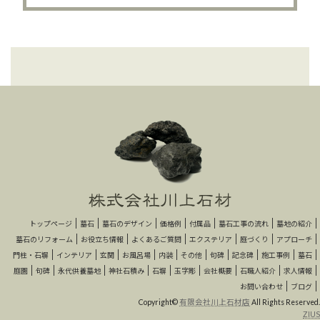
トップページ
墓石
墓石のデザイン
価格例
付属品
墓石工事の流れ
墓地の紹介
墓石のリフォーム
お役立ち情報
よくあるご質問
エクステリア
庭づくり
アプローチ
門柱・石塀
インテリア
玄関
お風呂場
内装
その他
句碑
記念碑
施工事例
墓石
庭園
句碑
永代供養墓地
神社石積み
石塀
玉字彫
会社概要
石職人紹介
求人情報
お問い合わせ
ブログ
Copyright©
有限会社川上石材店
All Rights Reserved.
ZIUS