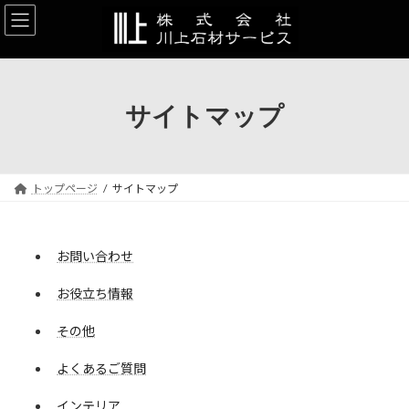
コ
ナ
ン
ビ
テ
ゲ
ン
ー
ツ
シ
へ
ョ
サイトマップ
ス
ン
キ
に
ッ
移
プ
動
トップページ
サイトマップ
お問い合わせ
お役立ち情報
その他
よくあるご質問
インテリア